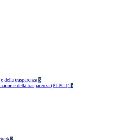
 e della trasparenza
5
rruzione e della trasparenza (PTPCT)
5
tività
2