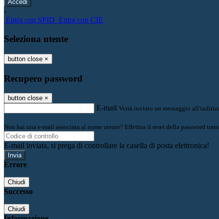
-
Entra con SPID
Entra con CIE
Seleziona utente
button close
×
Recupero password
button close
×
E-mail
Verrà inviato un messaggio all'indirizz
Non hai una e-mail associata al nome utente? Effettua il reset della password tram
E-mail inviata, si prega di controllare la casella di posta elettronica!
Errore
Chiudi
Successo
Chiudi
Informazione