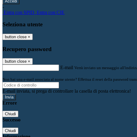
-
Entra con SPID
Entra con CIE
Seleziona utente
button close
×
Recupero password
button close
×
E-mail
Verrà inviato un messaggio all'indirizz
Non hai una e-mail associata al nome utente? Effettua il reset della password tram
E-mail inviata, si prega di controllare la casella di posta elettronica!
Errore
Chiudi
Successo
Chiudi
Informazione