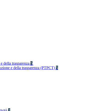
 e della trasparenza
5
rruzione e della trasparenza (PTPCT)
5
tività
2