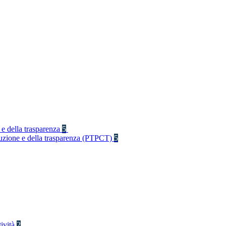
 e della trasparenza
5
rruzione e della trasparenza (PTPCT)
5
tività
2