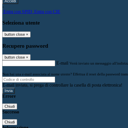
-
Entra con SPID
Entra con CIE
Seleziona utente
button close
×
Recupero password
button close
×
E-mail
Verrà inviato un messaggio all'indirizz
Non hai una e-mail associata al nome utente? Effettua il reset della password tram
E-mail inviata, si prega di controllare la casella di posta elettronica!
Errore
Chiudi
Successo
Chiudi
Informazione