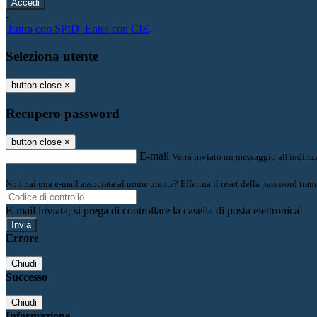
-
Entra con SPID
Entra con CIE
Seleziona utente
button close
×
Recupero password
button close
×
E-mail
Verrà inviato un messaggio all'indirizz
Non hai una e-mail associata al nome utente? Effettua il reset della password tram
E-mail inviata, si prega di controllare la casella di posta elettronica!
Errore
Chiudi
Successo
Chiudi
Informazione