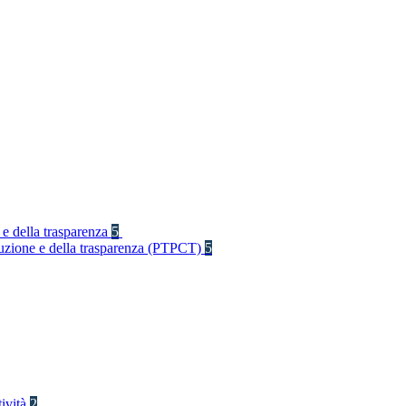
 e della trasparenza
5
rruzione e della trasparenza (PTPCT)
5
tività
2