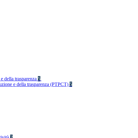
 e della trasparenza
5
rruzione e della trasparenza (PTPCT)
5
tività
2