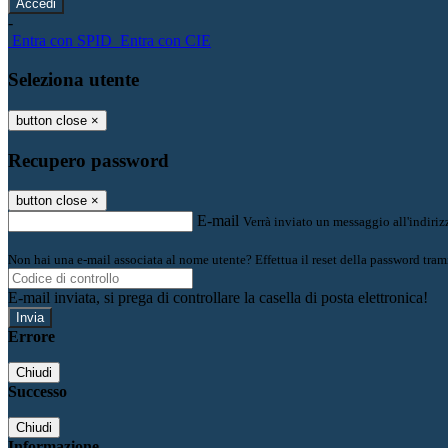
-
Entra con SPID
Entra con CIE
Seleziona utente
button close
×
Recupero password
button close
×
E-mail
Verrà inviato un messaggio all'indirizz
Non hai una e-mail associata al nome utente? Effettua il reset della password tram
E-mail inviata, si prega di controllare la casella di posta elettronica!
Errore
Chiudi
Successo
Chiudi
Informazione