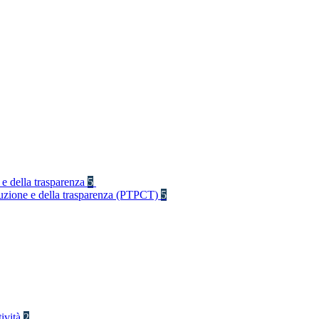
 e della trasparenza
5
rruzione e della trasparenza (PTPCT)
5
tività
2