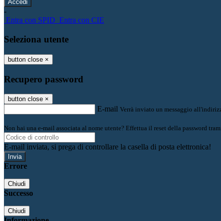
-
Entra con SPID
Entra con CIE
Seleziona utente
button close
×
Recupero password
button close
×
E-mail
Verrà inviato un messaggio all'indirizz
Non hai una e-mail associata al nome utente? Effettua il reset della password tram
E-mail inviata, si prega di controllare la casella di posta elettronica!
Errore
Chiudi
Successo
Chiudi
Informazione