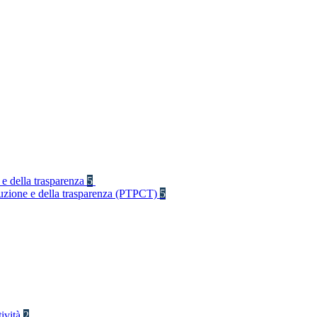
 e della trasparenza
5
rruzione e della trasparenza (PTPCT)
5
tività
2