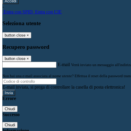
-
Entra con SPID
Entra con CIE
Seleziona utente
button close
×
Recupero password
button close
×
E-mail
Verrà inviato un messaggio all'indirizz
Non hai una e-mail associata al nome utente? Effettua il reset della password tram
E-mail inviata, si prega di controllare la casella di posta elettronica!
Errore
Chiudi
Successo
Chiudi
Informazione