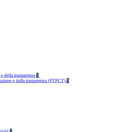
 e della trasparenza
5
rruzione e della trasparenza (PTPCT)
5
tività
2