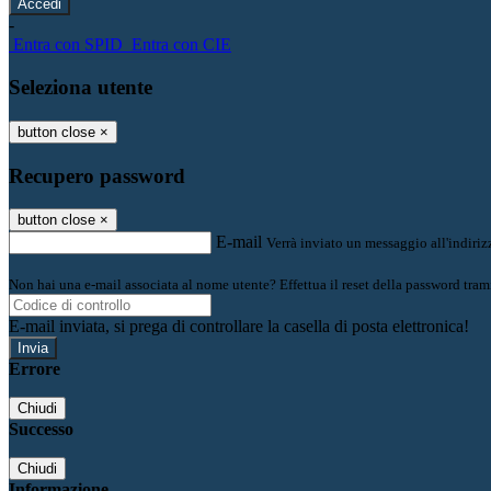
-
Entra con SPID
Entra con CIE
Seleziona utente
button close
×
Recupero password
button close
×
E-mail
Verrà inviato un messaggio all'indirizz
Non hai una e-mail associata al nome utente? Effettua il reset della password tram
E-mail inviata, si prega di controllare la casella di posta elettronica!
Errore
Chiudi
Successo
Chiudi
Informazione