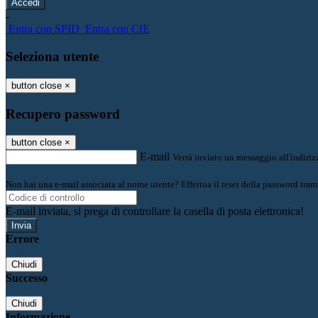
-
Entra con SPID
Entra con CIE
Seleziona utente
button close
×
Recupero password
button close
×
E-mail
Verrà inviato un messaggio all'indirizz
Non hai una e-mail associata al nome utente? Effettua il reset della password tram
E-mail inviata, si prega di controllare la casella di posta elettronica!
Errore
Chiudi
Successo
Chiudi
Informazione