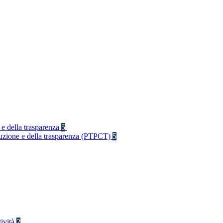
 e della trasparenza
5
rruzione e della trasparenza (PTPCT)
5
tività
2