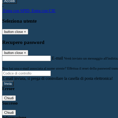
-
Entra con SPID
Entra con CIE
Seleziona utente
button close
×
Recupero password
button close
×
E-mail
Verrà inviato un messaggio all'indirizz
Non hai una e-mail associata al nome utente? Effettua il reset della password tram
E-mail inviata, si prega di controllare la casella di posta elettronica!
Errore
Chiudi
Successo
Chiudi
Informazione