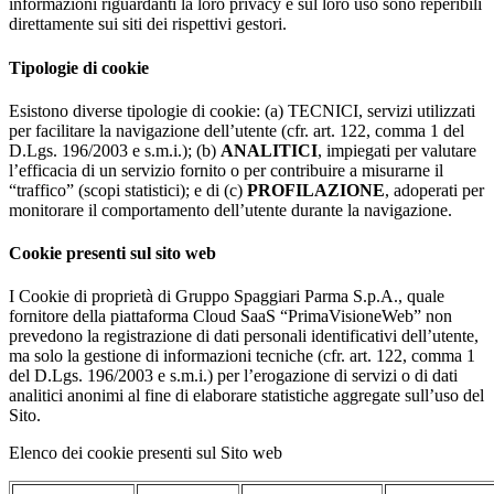
informazioni riguardanti la loro privacy e sul loro uso sono reperibili
direttamente sui siti dei rispettivi gestori.
Tipologie di cookie
Esistono diverse tipologie di cookie: (a) TECNICI, servizi utilizzati
per facilitare la navigazione dell’utente (cfr. art. 122, comma 1 del
D.Lgs. 196/2003 e s.m.i.); (b)
ANALITICI
, impiegati per valutare
l’efficacia di un servizio fornito o per contribuire a misurarne il
“traffico” (scopi statistici); e di (c)
PROFILAZIONE
, adoperati per
monitorare il comportamento dell’utente durante la navigazione.
Cookie presenti sul sito web
I Cookie di proprietà di Gruppo Spaggiari Parma S.p.A., quale
fornitore della piattaforma Cloud SaaS “PrimaVisioneWeb” non
prevedono la registrazione di dati personali identificativi dell’utente,
ma solo la gestione di informazioni tecniche (cfr. art. 122, comma 1
del D.Lgs. 196/2003 e s.m.i.) per l’erogazione di servizi o di dati
analitici anonimi al fine di elaborare statistiche aggregate sull’uso del
Sito.
Elenco dei cookie presenti sul Sito web