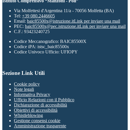
Istituto Comprensivo “Manzoni - Poli”
Via Molfettesi d'Argentina 11/a - 70056 Molfetta (BA)
Tel:
+39 080.2446605
Email:
baic85500x@istruzione.it
Link per inviare una mail
PEC:
baic85500x@pec.istruzione.it
Link per inviare una mail
C.F.: 93423240725
Codice Meccanografico: BAIC85500X
Codice iPA: istsc_baic85500x
Codice Univoco Ufficio: UFIOPY
Sezione Link Utili
Cookie policy
Note legali
Informativa Privacy
Ufficio Relazioni con il Pubblico
Dichiarazione di accessibilità
Obiettivi di accessibilità
Whistleblowing
Gestione consensi cookie
Amministrazione trasparente