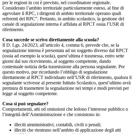
per le regioni in cui è previsto, nel coordinatore regionale.
Considerato l’ambito territoriale particolarmente esteso, al fine di
agevolare il RPC, i dirigenti di ambito territoriale operano quali
referenti del RPC”. Pertanto, in ambito scolastico, la gestione del
canale di segnalazione interna è affidata al RPCT ossia l’USR di
riferimento.
Cosa succede se scrivo direttamente alla scuola?
Il D. Lgs. 24/2023, all’articolo 4, comma 6, prevede che, se la
segnalazione interna è presentata ad un soggetto diverso dal RPCT
(ossia ad esempio la scuola), quest’ultima è trasmessa, entro sette
giorni dal suo ricevimento, al soggetto competente, dando
contestuale notizia della trasmissione alla persona segnalante. Per
questo motivo, pur ricordando l’obbligo di segnalazione
direttamente al RPCT individuato nell’USR di riferimento, qualora il
segnalante scrivesse al presente Istituto Scolastico, quest’ultimo avrà
premura di trasmettere la segnalazione nei tempi e modi previsti per
legge al soggetto competente.
Cosa si può segnalare?
Comportamenti, atti od omissioni che ledono l’interesse pubblico o
l’integrità dell’Amministrazione e che consistono in:
illeciti amministrativi, contabili, civili o penali;
illeciti che rientrano nell’ambito di applicazione degli atti