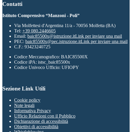
Contatti
Istituto Comprensivo “Manzoni - Poli”
Via Molfettesi d'Argentina 11/a - 70056 Molfetta (BA)
Tel:
+39 080.2446605
Email:
baic85500x@istruzione.it
Link per inviare una mail
PEC:
baic85500x@pec.istruzione.it
Link per inviare una mail
C.F.: 93423240725
Codice Meccanografico: BAIC85500X
Codice iPA: istsc_baic85500x
Codice Univoco Ufficio: UFIOPY
Sezione Link Utili
Cookie policy
Note legali
Informativa Privacy
Ufficio Relazioni con il Pubblico
Dichiarazione di accessibilità
Obiettivi di accessibilità
Whistleblowing