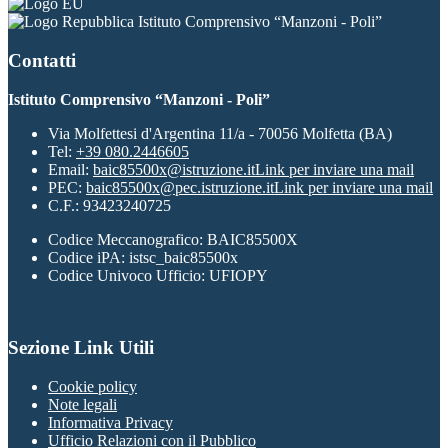
Istituto Comprensivo “Manzoni - Poli”
Contatti
Istituto Comprensivo “Manzoni - Poli”
Via Molfettesi d'Argentina 11/a - 70056 Molfetta (BA)
Tel:
+39 080.2446605
Email:
baic85500x@istruzione.it
Link per inviare una mail
PEC:
baic85500x@pec.istruzione.it
Link per inviare una mail
C.F.: 93423240725
Codice Meccanografico: BAIC85500X
Codice iPA: istsc_baic85500x
Codice Univoco Ufficio: UFIOPY
Sezione Link Utili
Cookie policy
Note legali
Informativa Privacy
Ufficio Relazioni con il Pubblico