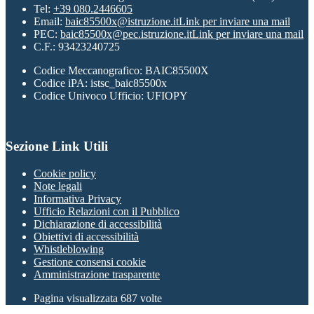
Tel:
+39 080.2446605
Email:
baic85500x@istruzione.it
Link per inviare una mail
PEC:
baic85500x@pec.istruzione.it
Link per inviare una mail
C.F.: 93423240725
Codice Meccanografico: BAIC85500X
Codice iPA: istsc_baic85500x
Codice Univoco Ufficio: UFIOPY
Sezione Link Utili
Cookie policy
Note legali
Informativa Privacy
Ufficio Relazioni con il Pubblico
Dichiarazione di accessibilità
Obiettivi di accessibilità
Whistleblowing
Gestione consensi cookie
Amministrazione trasparente
Pagina visualizzata
687
volte