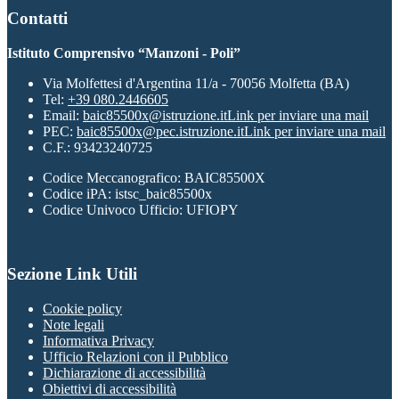
Contatti
Istituto Comprensivo “Manzoni - Poli”
Via Molfettesi d'Argentina 11/a - 70056 Molfetta (BA)
Tel:
+39 080.2446605
Email:
baic85500x@istruzione.it
Link per inviare una mail
PEC:
baic85500x@pec.istruzione.it
Link per inviare una mail
C.F.: 93423240725
Codice Meccanografico: BAIC85500X
Codice iPA: istsc_baic85500x
Codice Univoco Ufficio: UFIOPY
Sezione Link Utili
Cookie policy
Note legali
Informativa Privacy
Ufficio Relazioni con il Pubblico
Dichiarazione di accessibilità
Obiettivi di accessibilità