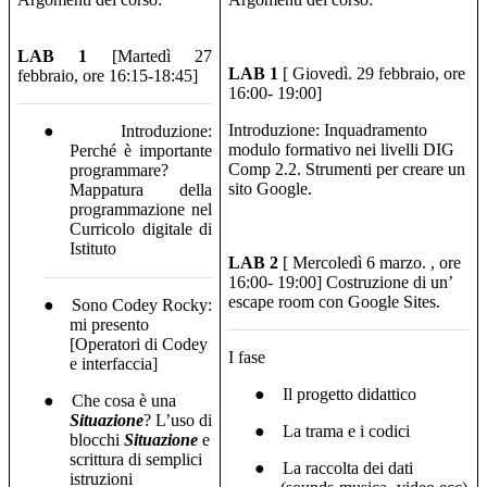
LAB 1
[Martedì 27
LAB 1
[ Giovedì. 29 febbraio, ore
febbraio, ore 16:15-18:45]
16:00- 19:00]
Introduzione: Inquadramento
●
Introduzione:
modulo formativo nei livelli DIG
Perché è importante
Comp 2.2. Strumenti per creare un
programmare?
sito Google.
Mappatura della
programmazione nel
Curricolo digitale di
Istituto
LAB 2
[ Mercoledì 6 marzo. , ore
16:00- 19:00] Costruzione di un’
escape room con Google Sites.
●
Sono Codey Rocky:
mi presento
[Operatori di Codey
I fase
e interfaccia]
●
Il progetto didattico
●
Che cosa è una
Situazione
? L’uso di
●
La trama e i codici
blocchi
Situazione
e
scrittura di semplici
●
La raccolta dei dati
istruzioni