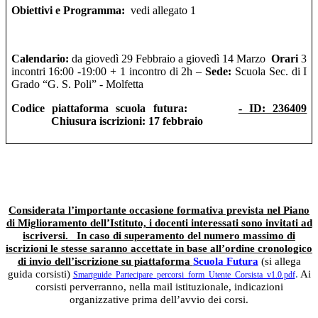
Obiettivi e Programma:
vedi allegato 1
Calendario:
da
giovedì 29 Febbraio a giovedì 14 Marzo
Orari
3
incontri
16:00 -1
9:00 +
1
incontro
di 2h –
Sede:
Scuola Sec. di I
Grado “G. S. Poli” - Molfetta
Codice piattaforma scuola futura
:
- ID: 236409
Chiusura iscrizioni:
17 febbraio
Considerata l’importante occasione formativa prevista nel Piano
di Miglioramento dell’Istituto, i docenti interessati sono invitati ad
iscriversi.
In caso di superamento del numero massimo di
iscrizioni le stesse saranno accettate in base all’ordine cronologico
di invio dell’iscrizione su piattaforma
Scuola Futura
(si allega
guida corsisti)
.
Ai
Smartguide_Partecipare_percorsi_form_Utente_Corsista_v1.0.pdf
corsisti perverranno, nella mail istituzionale, indicazioni
organizzative prima dell’avvio dei corsi.