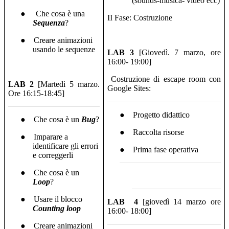
(sounds-musica- video ecc)
●
Che cosa è una
II Fase: Costruzione
Sequenza
?
●
Creare animazioni
usando le sequenze
LAB 3
[Giovedì. 7 marzo, ore
16:00- 19:00]
Costruzione di escape room con
LAB 2
[Martedì 5 marzo.
Google Sites:
Ore 16:15-18:45]
●
Progetto didattico
●
Che cosa è un
Bug
?
●
Raccolta risorse
●
Imparare a
identificare gli errori
●
Prima fase operativa
e correggerli
●
Che cosa è un
Loop
?
●
Usare il blocco
LAB
4
[giovedì 14 marzo ore
Counting loop
16:00- 18:00]
●
Creare animazioni