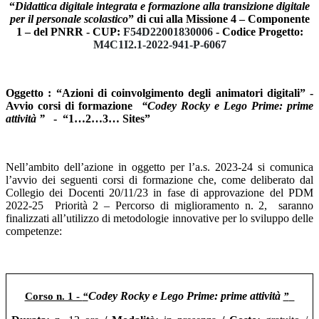
“
Didattica digitale integrata e formazione alla
transizione digitale
per il personale scolastico
” di cui alla Missione 4 – Componente
1 – del PNRR - CUP:
F54D22001830006
-
Codice Progetto:
M4C1I2.1-2022-941-P-6067
Oggetto : “Azioni di coinvolgimento degli animatori digitali” -
Avvio corsi di formazione
“
Codey Rocky e Lego Prime: prime
attività
”
-
“
1…2…3… Sites
”
Nell’ambito dell’azione in oggetto per l’a.s. 202
3
-2
4
si comunica
l’avvio dei seguenti corsi di formazione che, come deliberato dal
Collegio dei Docenti
20/11/23
in fase di approvazione del PDM
2022-25
Priorità 2 – Percorso di miglioramento n. 2,
saranno
finalizzati all’utilizzo di metodologie innovative per lo sviluppo delle
competenze:
Codey Rocky e Lego Prime: prime attività
Corso n. 1 -
“
”