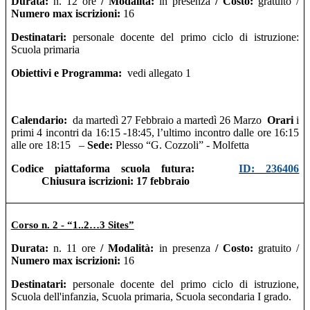
Durata:
n.
12
ore
/ Modalità:
in presenza
/ Costo:
gratuito /
Numero max iscrizioni:
16
Destinatari:
p
ersonale docente del primo ciclo di istruzione:
Scuola primaria
Obiettivi e Programma:
vedi allegato 1
Calendario:
da martedì
27 Febbraio a martedì 26 Marzo
Orari
i
primi 4 incontri da 16:
15
-18:
45, l’ultimo incontro dalle ore 16:15
alle ore 18:15
–
Sede:
Plesso “G. Cozzoli”
- Molfetta
Codice piattaforma scuola futura:
ID: 236406
Chiusura iscrizioni: 17 febbraio
Corso n. 2 - “
1..2…3 Sites
”
Durata:
n.
11
ore
/ Modalità:
in presenza
/ Costo:
gratuito /
Numero max iscrizioni:
16
D
estinatari:
personale docente del primo ciclo di istruzione,
Scuola dell'infanzia, Scuola primaria, Scuola secondaria I grado.