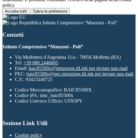
policy.
Accetta tutti
Salva le preferenze
Istituto Comprensivo “Manzoni - Poli”
Contatti
Istituto Comprensivo “Manzoni - Poli”
Via Molfettesi d'Argentina 11/a - 70056 Molfetta (BA)
Tel:
+39 080.2446605
Email:
baic85500x@istruzione.it
Link per inviare una mail
PEC:
baic85500x@pec.istruzione.it
Link per inviare una mail
C.F.: 93423240725
Codice Meccanografico: BAIC85500X
Codice iPA: istsc_baic85500x
Codice Univoco Ufficio: UFIOPY
Sezione Link Utili
Cookie policy