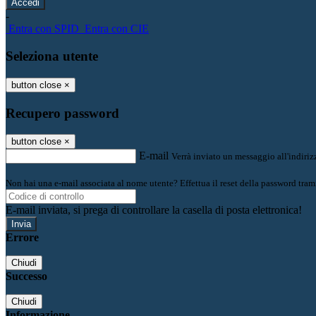
-
Entra con SPID
Entra con CIE
Seleziona utente
button close
×
Recupero password
button close
×
E-mail
Verrà inviato un messaggio all'indirizz
Non hai una e-mail associata al nome utente? Effettua il reset della password tram
E-mail inviata, si prega di controllare la casella di posta elettronica!
Errore
Chiudi
Successo
Chiudi
Informazione