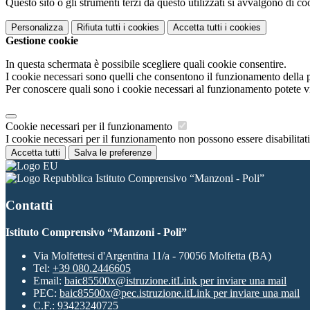
Questo sito o gli strumenti terzi da questo utilizzati si avvalgono di coo
Personalizza
Rifiuta tutti
i cookies
Accetta tutti
i cookies
Gestione cookie
In questa schermata è possibile scegliere quali cookie consentire.
I cookie necessari sono quelli che consentono il funzionamento della pi
Per conoscere quali sono i cookie necessari al funzionamento potete v
Cookie necessari per il funzionamento
I cookie necessari per il funzionamento non possono essere disabilitati.
Accetta tutti
Salva le preferenze
Istituto Comprensivo “Manzoni - Poli”
Contatti
Istituto Comprensivo “Manzoni - Poli”
Via Molfettesi d'Argentina 11/a - 70056 Molfetta (BA)
Tel:
+39 080.2446605
Email:
baic85500x@istruzione.it
Link per inviare una mail
PEC:
baic85500x@pec.istruzione.it
Link per inviare una mail
C.F.: 93423240725