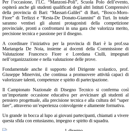
Per l’occasione, l’I.C. “Manzoni-Poli”, Scuola Polo dell’evento,
ospiterà anche gli studenti qualificati degli altri Istituti Comprensivi
della provincia di Bari: “Massari-Galilei” di Bari, “Bosco-Moro-
Fiore” di Terlizzi e “Resta-De Donato-Giannini” di Turi. In totale
saranno ventisei gli alunni protagonisti della competizione
provinciale, pronti a conf
rontarsi in una gara che valorizza merito,
precisione tecnica e passione per il disegno.
A coordinare l’iniziativa per la provincia di Bari è la prof.ssa
Mariangela De Noia, insieme ai docenti della Commissione di
Valutazione Francesco Fiore
e Loredana Ciulli, impegnati
nell’organizzazione e nella valutazione delle prove.
Fondamentale anche il supporto del Dirigente scolastico, prof.
Giuseppe Minervini, che continua a promuovere attività capaci di
valorizzare talenti, competenze e spirito di partecipazione.
Il Campionato Nazionale di Disegno Tecnico si
conferma così
un’importante occasione educativa per avvicinare gli studenti al
pensiero progettuale, alla precisione tecnica e alla cultura del “saper
fare”, attraverso un’esperienza coinvolgente e altamente formativa.
Un grande in bocca al lupo ai giovani partecipanti, chiamati a vivere
questa sfida con entusiasmo, impegno e spirito di squadra.