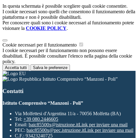
In questa schermata è possibile scegliere quali cookie consentire.
I cookie necessari sono quelli che consentono il funzionamento della
piattaforma e non è possibile disabilitarli.
Per conoscere quali sono i cookie necessari al funzionamento potete
visionare la
COOKIE POLICY
.
Cookie necessari per il funzionamento
I cookie necessari per il funzionamento non possono essere
disabilitati. È possibile consultare l'elenco nella pagina della cookie
policy.
Accetta tutti
Salva le preferenze
Istituto Comprensivo “Manzoni - Poli”
Contatti
Istituto Comprensivo “Manzoni - Poli”
Via Molfettesi d'Argentina 11/a - 70056 Molfetta (BA)
Tel:
+39 080.2446605
Email:
baic85500x@istruzione.it
Link per inviare una mail
PEC:
baic85500x@pec.istruzione.it
Link per inviare una mail
C.F.: 93423240725