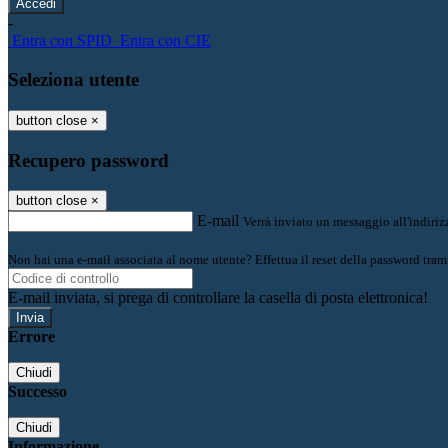
-
Entra con SPID
Entra con CIE
Seleziona utente
button close
×
Recupero password
button close
×
E-mail
Verrà inviato un messaggio all'indirizz
Non hai una e-mail associata al nome utente? Effettua il reset della password tram
E-mail inviata, si prega di controllare la casella di posta elettronica!
Errore
Chiudi
Successo
Chiudi
Informazione