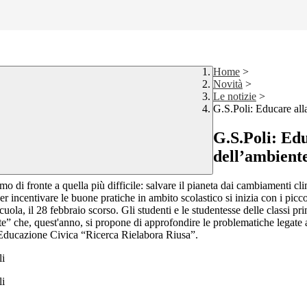
Home
>
Novità
>
Le notizie
>
G.S.Poli: Educare alla
G.S.Poli: Edu
dell’ambient
 di fronte a quella più difficile: salvare il pianeta dai cambiamenti clim
incentivare le buone pratiche in ambito scolastico si inizia con i piccoli 
uola, il 28 febbraio scorso. Gli studenti e le studentesse delle classi p
nte” che, quest'anno, si propone di approfondire le problematiche legate a
i Educazione Civica “Ricerca Rielabora Riusa”.