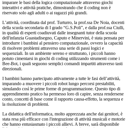
imparare le basi della logica computazionale attraverso giochi
interattivi e attività pratiche, dimostrando che il coding non è
riservato solo agli adulti o ai ragazzi più grandi.
L’attività, coordinata dal prof. Turturro, la prof.ssa De Noia, docenti
della scuola secondaria di I grado “G.S.Poli”, e dalla prof.ssa Ciulli,
in qualità di esperti
coadiuvati dalle insegnanti tutor della scuola
dell'infanzia Guastadisegno, Caputo e Minervini, è stata pensata per
introdurre i bambini al pensiero computazionale, ovvero la capacità
di risolvere problemi attraverso una serie di passi logici e
sequenziali. In un ambiente sereno e strutturato, i piccoli hanno
potuto cimentarsi in giochi di coding utilizzando strumenti come i
Bee-Bot, i quali seguono semplici comandi impartiti attraverso tasti
direzionali.
I bambini hanno partecipato attivamente a tutte le fasi dell’attività,
imparando a muovere i piccoli robot lungo percorsi prestabiliti,
simulando così le prime forme di programmazione. Questo tipo di
apprendimento pratico ha permesso loro di capire, senza rendersene
conto, concetti di base come il rapporto causa-effetto, la sequenza e
la risoluzione di problemi.
La didattica dell'informatica, molto apprezzata anche dai genitori, è
stata resa più efficace con l'integrazione di attività musicali e motorie
che hanno entusiasmato i piccoli allievi. A breve, sarà disponibile