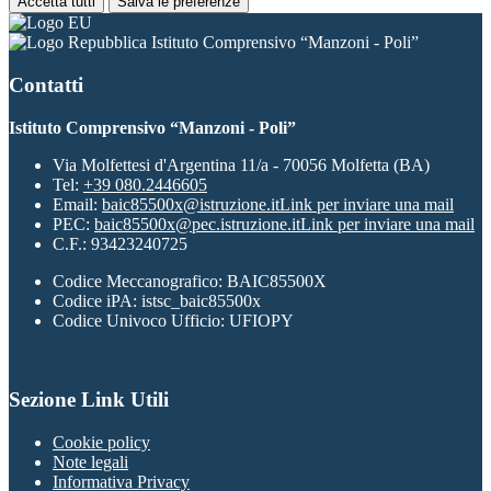
Accetta tutti
Salva le preferenze
Istituto Comprensivo “Manzoni - Poli”
Contatti
Istituto Comprensivo “Manzoni - Poli”
Via Molfettesi d'Argentina 11/a - 70056 Molfetta (BA)
Tel:
+39 080.2446605
Email:
baic85500x@istruzione.it
Link per inviare una mail
PEC:
baic85500x@pec.istruzione.it
Link per inviare una mail
C.F.: 93423240725
Codice Meccanografico: BAIC85500X
Codice iPA: istsc_baic85500x
Codice Univoco Ufficio: UFIOPY
Sezione Link Utili
Cookie policy
Note legali
Informativa Privacy