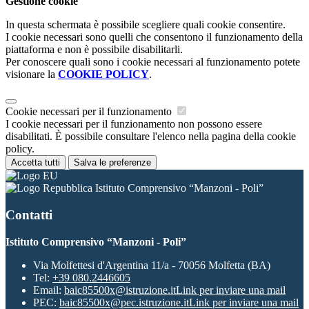
Gestione cookie
In questa schermata è possibile scegliere quali cookie consentire.
I cookie necessari sono quelli che consentono il funzionamento della
piattaforma e non è possibile disabilitarli.
Per conoscere quali sono i cookie necessari al funzionamento potete
visionare la
COOKIE POLICY
.
Cookie necessari per il funzionamento
I cookie necessari per il funzionamento non possono essere
disabilitati. È possibile consultare l'elenco nella pagina della cookie
policy.
Accetta tutti
Salva le preferenze
Istituto Comprensivo “Manzoni - Poli”
Contatti
Istituto Comprensivo “Manzoni - Poli”
Via Molfettesi d'Argentina 11/a - 70056 Molfetta (BA)
Tel:
+39 080.2446605
Email:
baic85500x@istruzione.it
Link per inviare una mail
PEC:
baic85500x@pec.istruzione.it
Link per inviare una mail