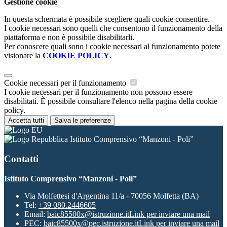
Gestione cookie
In questa schermata è possibile scegliere quali cookie consentire.
I cookie necessari sono quelli che consentono il funzionamento della
piattaforma e non è possibile disabilitarli.
Per conoscere quali sono i cookie necessari al funzionamento potete
visionare la
COOKIE POLICY
.
Cookie necessari per il funzionamento
I cookie necessari per il funzionamento non possono essere
disabilitati. È possibile consultare l'elenco nella pagina della cookie
policy.
Accetta tutti
Salva le preferenze
Istituto Comprensivo “Manzoni - Poli”
Contatti
Istituto Comprensivo “Manzoni - Poli”
Via Molfettesi d'Argentina 11/a - 70056 Molfetta (BA)
Tel:
+39 080.2446605
Email:
baic85500x@istruzione.it
Link per inviare una mail
PEC:
baic85500x@pec.istruzione.it
Link per inviare una mail