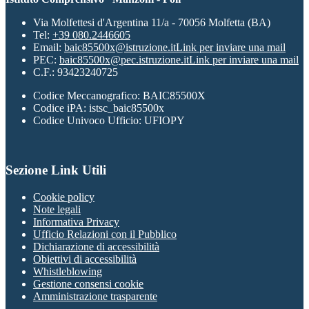
Via Molfettesi d'Argentina 11/a - 70056 Molfetta (BA)
Tel:
+39 080.2446605
Email:
baic85500x@istruzione.it
Link per inviare una mail
PEC:
baic85500x@pec.istruzione.it
Link per inviare una mail
C.F.: 93423240725
Codice Meccanografico: BAIC85500X
Codice iPA: istsc_baic85500x
Codice Univoco Ufficio: UFIOPY
Sezione Link Utili
Cookie policy
Note legali
Informativa Privacy
Ufficio Relazioni con il Pubblico
Dichiarazione di accessibilità
Obiettivi di accessibilità
Whistleblowing
Gestione consensi cookie
Amministrazione trasparente