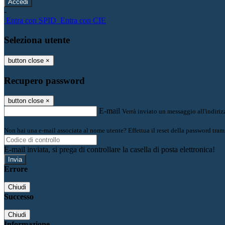
-
Entra con SPID
Entra con CIE
Seleziona utente
button close
×
Recupero password
button close
×
E-mail
Verrà inviato un messaggio all'indirizz
Non hai una e-mail associata al nome utente? Effettua il reset della password tram
E-mail inviata, si prega di controllare la casella di posta elettronica!
Errore
Chiudi
Successo
Chiudi
Informazione