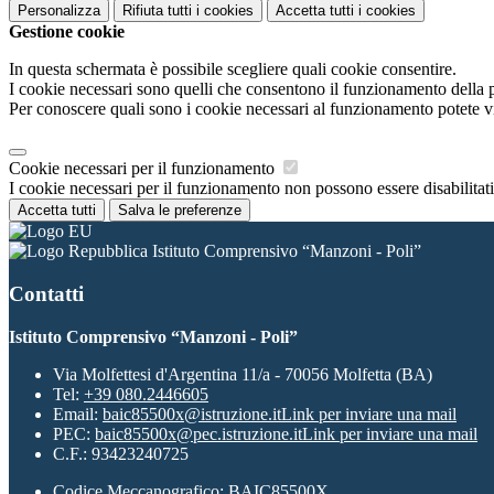
Personalizza
Rifiuta tutti
i cookies
Accetta tutti
i cookies
Gestione cookie
In questa schermata è possibile scegliere quali cookie consentire.
I cookie necessari sono quelli che consentono il funzionamento della pi
Per conoscere quali sono i cookie necessari al funzionamento potete v
Cookie necessari per il funzionamento
I cookie necessari per il funzionamento non possono essere disabilitati.
Accetta tutti
Salva le preferenze
Istituto Comprensivo “Manzoni - Poli”
Contatti
Istituto Comprensivo “Manzoni - Poli”
Via Molfettesi d'Argentina 11/a - 70056 Molfetta (BA)
Tel:
+39 080.2446605
Email:
baic85500x@istruzione.it
Link per inviare una mail
PEC:
baic85500x@pec.istruzione.it
Link per inviare una mail
C.F.: 93423240725
Codice Meccanografico: BAIC85500X