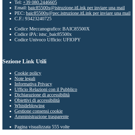
Tel:
+39 080.2446605
Email:
baic85500x@istruzione.it
Link per inviare una mail
PEC:
baic85500x@pec.istruzione.it
Link per inviare una mail
C.F.: 93423240725
Codice Meccanografico: BAIC85500X
Codice iPA: istsc_baic85500x
Codice Univoco Ufficio: UFIOPY
Sezione Link Utili
Cookie policy
Note legali
Informativa Privacy
Ufficio Relazioni con il Pubblico
Dichiarazione di accessibilità
Obiettivi di accessibilità
Whistleblowing
Gestione consensi cookie
Amministrazione trasparente
Pagina visualizzata
555
volte