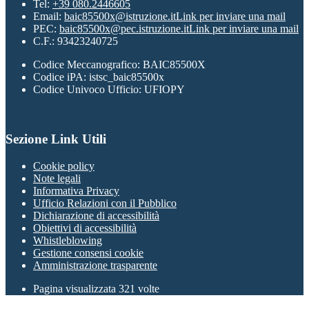
Tel:
+39 080.2446605
Email:
baic85500x@istruzione.it
Link per inviare una mail
PEC:
baic85500x@pec.istruzione.it
Link per inviare una mail
C.F.: 93423240725
Codice Meccanografico: BAIC85500X
Codice iPA: istsc_baic85500x
Codice Univoco Ufficio: UFIOPY
Sezione Link Utili
Cookie policy
Note legali
Informativa Privacy
Ufficio Relazioni con il Pubblico
Dichiarazione di accessibilità
Obiettivi di accessibilità
Whistleblowing
Gestione consensi cookie
Amministrazione trasparente
Pagina visualizzata
321
volte