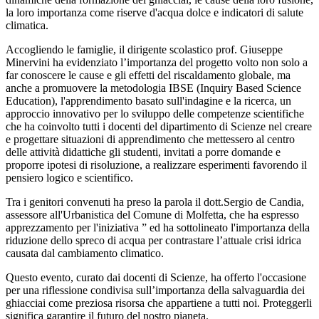
la loro importanza come riserve d'acqua dolce e indicatori di salute
climatica.
Accogliendo le famiglie, il dirigente scolastico prof. Giuseppe
Minervini
ha evidenziato l’importanza del progetto volto non solo a
far conoscere le cause e gli effetti del riscaldamento globale, ma
anche a promuovere la metodologia IBSE (Inquiry Based Science
Education), l'apprendimento basato sull'indagine e la ricerca, un
approccio innovativo per lo sviluppo delle competenze scientifiche
che ha coinvolto tutti i docenti del dipartimento di Scienze nel creare
e progettare situazioni di apprendimento che mettessero al centro
delle attività didattiche gli studenti, invitati a porre domande e
proporre ipotesi di risoluzione, a realizzare esperimenti favorendo il
pensiero logico e scientifico.
Tra i genitori convenuti ha preso la parola il dott.Sergio de Candia,
assessore all'Urbanistica del Comune di Molfetta, che ha espresso
apprezzamento per l'iniziativa ” ed ha sottolineato l'importanza della
riduzione dello spreco di acqua per contrastare l’attuale crisi idrica
causata dal cambiamento climatico.
Questo evento, curato dai docenti di Scienze, ha offerto l'occasione
per una riflessione condivisa sull’importanza della salvaguardia dei
ghiacciai come preziosa risorsa che appartiene a tutti noi. Proteggerli
significa garantire il futuro del nostro pianeta.