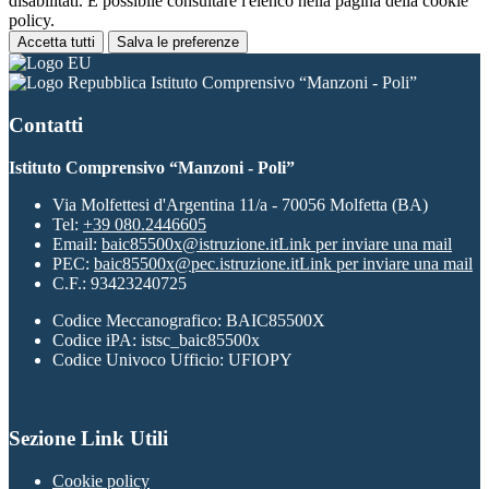
disabilitati. È possibile consultare l'elenco nella pagina della cookie
policy.
Accetta tutti
Salva le preferenze
Istituto Comprensivo “Manzoni - Poli”
Contatti
Istituto Comprensivo “Manzoni - Poli”
Via Molfettesi d'Argentina 11/a - 70056 Molfetta (BA)
Tel:
+39 080.2446605
Email:
baic85500x@istruzione.it
Link per inviare una mail
PEC:
baic85500x@pec.istruzione.it
Link per inviare una mail
C.F.: 93423240725
Codice Meccanografico: BAIC85500X
Codice iPA: istsc_baic85500x
Codice Univoco Ufficio: UFIOPY
Sezione Link Utili
Cookie policy