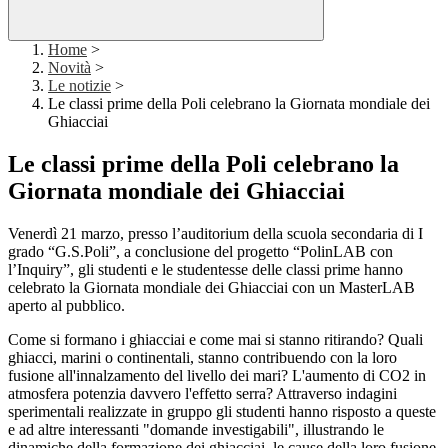
Home
>
Novità
>
Le notizie
>
Le classi prime della Poli celebrano la Giornata mondiale dei
Ghiacciai
Le classi prime della Poli celebrano la
Giornata mondiale dei Ghiacciai
Venerdì 21 marzo, presso l’auditorium della scuola secondaria di I
grado “G.S.Poli”, a conclusione del progetto “PolinLAB con
l’Inquiry”, gli studenti e le studentesse delle classi prime hanno
celebrato la Giornata mondiale dei Ghiacciai con un MasterLAB
aperto al pubblico.
Come si formano i ghiacciai e come mai si stanno ritirando? Quali
ghiacci, marini o continentali, stanno contribuendo con la loro
fusione all'innalzamento del livello dei mari?
L'aumento di CO2 in
atmosfera potenzia davvero l'effetto serra?
Attraverso indagini
sperimentali realizzate in gruppo gli studenti hanno risposto a queste
e ad altre interessanti "domande investigabili", illustrando le
dinamiche della formazione dei ghiacciai, le cause della loro fusione,