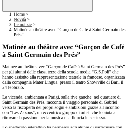
Home
>
Novità
>
Le notizie
>
Matinée au théâtre avec “Garçon‬‭ de‬‭ Café‬‭ à‬‭ Saint‬ ‭Germain des
Prés”
Matinée au théâtre avec “Garçon‬‭ de‬‭ Café‬‭
à‬‭ Saint‬ ‭Germain des Prés”
Matinée au théâtre avec “Garçon‬‭ de‬‭ Café‬‭ à‬‭ Saint‬ ‭Germain des Prés”
per gli alunni delle classi terze della scuola media “G.S.Poli” che
hanno assistito alla rappresentazione teatrale in francese, organizzata
dalla compagnia Mater Lingua, presso il teatro Showville di Bari, il
24 febbraio.
La vicenda, ambientata a Parigi, sulla rive gauche, nel quartiere di
Saint Germain des Prés, racconta il viaggio personale di Gabriel
verso la riscoperta dei propri sogni e ambizioni grazie all'incontro
con "Les Zazous", un eccentrico gruppo di artisti che lo aiuta a
ritrovare la passione per la musica e la fiducia in se stesso.
Lo spettacolo interattivo ha permesso agli alunni di partecipare con