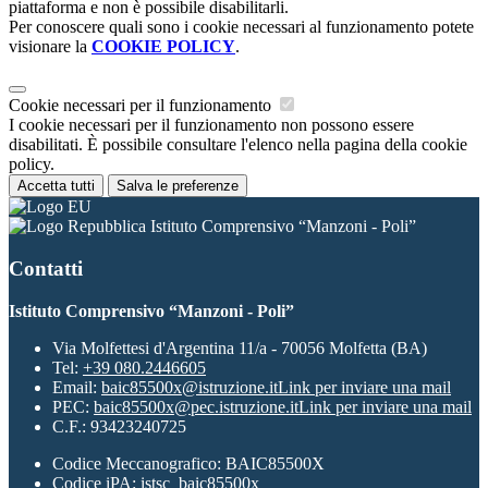
piattaforma e non è possibile disabilitarli.
Per conoscere quali sono i cookie necessari al funzionamento potete
visionare la
COOKIE POLICY
.
Cookie necessari per il funzionamento
I cookie necessari per il funzionamento non possono essere
disabilitati. È possibile consultare l'elenco nella pagina della cookie
policy.
Accetta tutti
Salva le preferenze
Istituto Comprensivo “Manzoni - Poli”
Contatti
Istituto Comprensivo “Manzoni - Poli”
Via Molfettesi d'Argentina 11/a - 70056 Molfetta (BA)
Tel:
+39 080.2446605
Email:
baic85500x@istruzione.it
Link per inviare una mail
PEC:
baic85500x@pec.istruzione.it
Link per inviare una mail
C.F.: 93423240725
Codice Meccanografico: BAIC85500X
Codice iPA: istsc_baic85500x