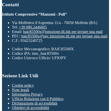
Contatti
Istituto Comprensivo “Manzoni - Poli”
Via Molfettesi d'Argentina 11/a - 70056 Molfetta (BA)
Tel:
+39 080.2446605
Email:
baic85500x@istruzione.it
Link per inviare una mail
PEC:
baic85500x@pec.istruzione.it
Link per inviare una mail
C.F.: 93423240725
Codice Meccanografico: BAIC85500X
Codice iPA: istsc_baic85500x
Codice Univoco Ufficio: UFIOPY
Sezione Link Utili
Cookie policy
Note legali
Informativa Privacy
Ufficio Relazioni con il Pubblico
Dichiarazione di accessibilità
Obiettivi di accessibilità