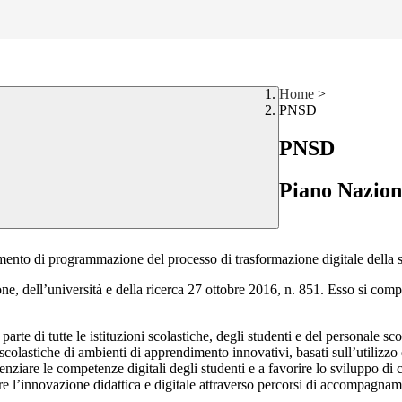
Home
>
PNSD
PNSD
Piano Naziona
umento di programmazione del processo di trasformazione digitale della s
one,
dell’università e della ricerca 27 ottobre 2016, n. 851. Esso si co
parte di tutte le istituzioni scolastiche, degli studenti e del personale sco
i scolastiche di ambienti di apprendimento innovativi, basati sull’utilizzo 
ziare le competenze digitali degli studenti e a favorire lo sviluppo di con
re l’innovazione didattica e digitale attraverso percorsi di accompagname