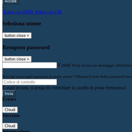
-
Entra con SPID
Entra con CIE
Seleziona utente
button close
×
Recupero password
button close
×
E-mail
Verrà inviato un messaggio all'indirizz
Non hai una e-mail associata al nome utente? Effettua il reset della password tram
E-mail inviata, si prega di controllare la casella di posta elettronica!
Errore
Chiudi
Successo
Chiudi
Informazione