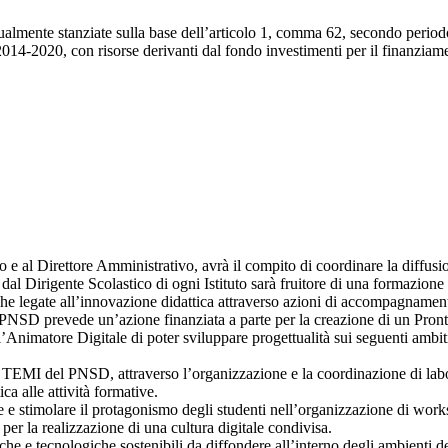
ualmente stanziate sulla base de
ll’articolo 1, comma 62, secondo periodo
2014-2020, con r
isorse
derivanti dal
fondo investimenti
per
il finanziame
 e al Direttore Amministrativo, avrà il compito di coordinare la diffusi
 dal Dirigente Scolastico di ogni Istituto sarà fruitore di una formazion
iche legate all’innovazione didattica attraverso azioni di accompagnament
l PNSD prevede un’azione finanziata a parte per la creazione di un Pron
’Animatore Digitale di poter sviluppare progettualità sui seguenti ambit
I TEMI del PNSD, attraverso l’organizzazione e la coordinazione di labo
ca alle attività formative.
ne e stimolare il protagonismo degli studenti nell’organizzazione di work
, per la realizzazione di una cultura digitale condivisa.
 e tecnologiche sostenibili da diffondere all’interno degli ambienti della