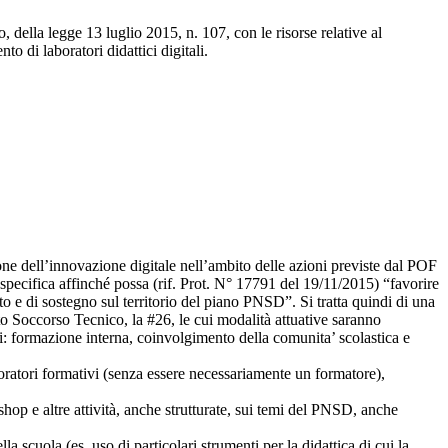
, della legge 13 luglio 2015, n. 107, con le r
isorse relative al
nto di laboratori didattici digitali.
one dell’innovazione digitale nell’ambito delle azioni previste dal POF
e specifica affinché possa (rif. Prot. N° 17791 del 19/11/2015) “favorire
o e di sostegno sul territorio del piano PNSD”. Si tratta quindi di una
to Soccorso Tecnico, la #26, le cui modalità attuative saranno
i:
formazione interna, coinvolgimento della comunita’ scolastica e
ratori formativi (senza essere necessariamente un formatore),
shop e altre attività, anche strutturate, sui temi del PNSD, anche
 scuola (es. uso di particolari strumenti per la didattica di cui la