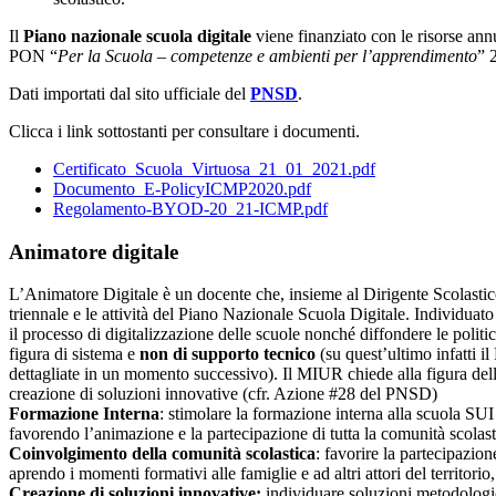
Il
Piano nazionale scuola digitale
viene finanziato con le r
isorse ann
PON
“
Per la Scuola – competenze e ambienti per l’apprendimento
”
Dati importati dal sito ufficiale del
PNSD
.
Clicca i link sottostanti per consultare i documenti.
Certificato_Scuola_Virtuosa_21_01_2021.pdf
Documento_E-PolicyICMP2020.pdf
Regolamento-BYOD-20_21-ICMP.pdf
Animatore digitale
L’Animatore Digitale è un docente che, insieme al Dirigente Scolastico
triennale e le attività del Piano Nazionale Scuola Digitale. Individuato
il processo di digitalizzazione delle scuole nonché diffondere le polit
figura di sistema e
non di supporto tecnico
(su quest’ultimo infatti i
dettagliate in un momento successivo). Il MIUR chiede alla figura dell
creazione di soluzioni innovative
(cfr. Azione #28 del PNSD)
Formazione Interna
: stimolare la formazione interna alla scuola SU
favorendo l’animazione e la partecipazione di tutta la comunità scolasti
Coinvolgimento della comunità scolastica
: favorire la partecipazio
aprendo i momenti formativi alle famiglie e ad altri attori del territorio
C
reazione di soluzioni innovative
:
individuare soluzioni metodologiche