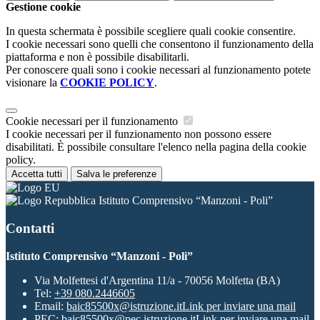
Gestione cookie
In questa schermata è possibile scegliere quali cookie consentire.
I cookie necessari sono quelli che consentono il funzionamento della
piattaforma e non è possibile disabilitarli.
Per conoscere quali sono i cookie necessari al funzionamento potete
visionare la
COOKIE POLICY
.
Cookie necessari per il funzionamento
I cookie necessari per il funzionamento non possono essere
disabilitati. È possibile consultare l'elenco nella pagina della cookie
policy.
Accetta tutti
Salva le preferenze
Istituto Comprensivo “Manzoni - Poli”
Contatti
Istituto Comprensivo “Manzoni - Poli”
Via Molfettesi d'Argentina 11/a - 70056 Molfetta (BA)
Tel:
+39 080.2446605
Email:
baic85500x@istruzione.it
Link per inviare una mail
PEC:
baic85500x@pec.istruzione.it
Link per inviare una mail