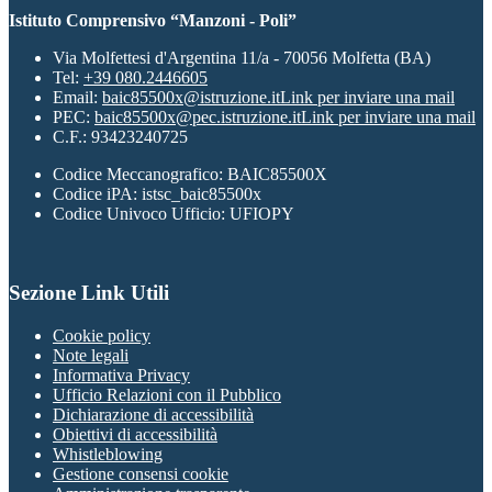
Istituto Comprensivo “Manzoni - Poli”
Via Molfettesi d'Argentina 11/a - 70056 Molfetta (BA)
Tel:
+39 080.2446605
Email:
baic85500x@istruzione.it
Link per inviare una mail
PEC:
baic85500x@pec.istruzione.it
Link per inviare una mail
C.F.: 93423240725
Codice Meccanografico: BAIC85500X
Codice iPA: istsc_baic85500x
Codice Univoco Ufficio: UFIOPY
Sezione Link Utili
Cookie policy
Note legali
Informativa Privacy
Ufficio Relazioni con il Pubblico
Dichiarazione di accessibilità
Obiettivi di accessibilità
Whistleblowing
Gestione consensi cookie