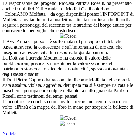
La responsabile del progetto, Prof.ssa Patrizia Roselli, ha presentato
anche i suoi libri "Gli Amuleti di Molfetta" e il colorbook
"ColoriAMO Molfetta"- da oggi disponibili presso l'INFOPOINT di
Molfetta - invitando tutti a una lettura attenta e curiosa, che li porti a
seguire i personaggi del racconto tra le stradine del borgo antico per
conoscere le meraviglie che custodisce.
L'Avv. Anna Capurso si è soffermata sul principio di tutela che
passa attraverso la conoscenza e sull'importanza di progetti che
insegnino ad essere cittadini responsabi già da bambini.
La Dott.ssa Lucrezia Modugno ha esposto il valore delle
pubblicazioni, preziosi strumenti per la valorizzazione del
patrimonio storico e artistico della nostra città, spesso sottovalutata
dagli stessi cittadini.
Il Dott.Pietro Capurso ha raccontato di come Molfetta nel tempo sia
stata assalita, violata, aggredita, deturpata ma si è sempre rialzata e le
maschere apotropaiche scolpite nella pietra e disegnate da Patrizia
Roselli sono testimoni dei tempi passati.
L'incontro si è concluso con l'invito a recarsi nel centro storico col
volto all'insù e la mappa del libro in mano per scoprire le bellezze di
Molfetta.
Notizie