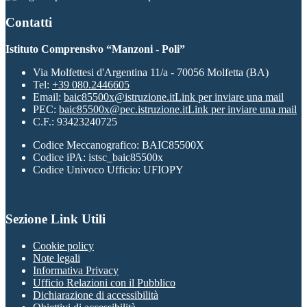
Contatti
Istituto Comprensivo “Manzoni - Poli”
Via Molfettesi d'Argentina 11/a - 70056 Molfetta (BA)
Tel:
+39 080.2446605
Email:
baic85500x@istruzione.it
Link per inviare una mail
PEC:
baic85500x@pec.istruzione.it
Link per inviare una mail
C.F.: 93423240725
Codice Meccanografico: BAIC85500X
Codice iPA: istsc_baic85500x
Codice Univoco Ufficio: UFIOPY
Sezione Link Utili
Cookie policy
Note legali
Informativa Privacy
Ufficio Relazioni con il Pubblico
Dichiarazione di accessibilità