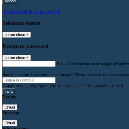
-
Entra con SPID
Entra con CIE
Seleziona utente
button close
×
Recupero password
button close
×
E-mail
Verrà inviato un messaggio all'indirizz
Non hai una e-mail associata al nome utente? Effettua il reset della password tram
E-mail inviata, si prega di controllare la casella di posta elettronica!
Errore
Chiudi
Successo
Chiudi
Informazione