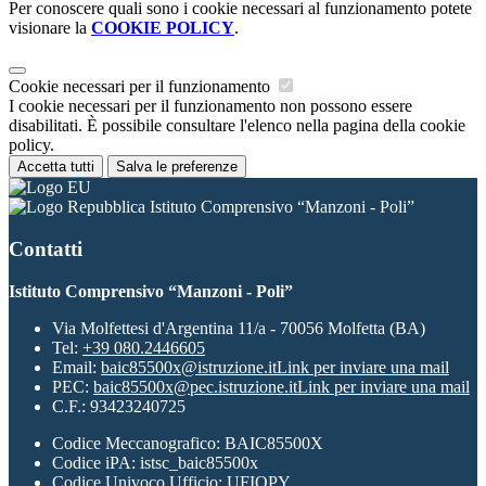
Per conoscere quali sono i cookie necessari al funzionamento potete
visionare la
COOKIE POLICY
.
Cookie necessari per il funzionamento
I cookie necessari per il funzionamento non possono essere
disabilitati. È possibile consultare l'elenco nella pagina della cookie
policy.
Accetta tutti
Salva le preferenze
Istituto Comprensivo “Manzoni - Poli”
Contatti
Istituto Comprensivo “Manzoni - Poli”
Via Molfettesi d'Argentina 11/a - 70056 Molfetta (BA)
Tel:
+39 080.2446605
Email:
baic85500x@istruzione.it
Link per inviare una mail
PEC:
baic85500x@pec.istruzione.it
Link per inviare una mail
C.F.: 93423240725
Codice Meccanografico: BAIC85500X
Codice iPA: istsc_baic85500x
Codice Univoco Ufficio: UFIOPY