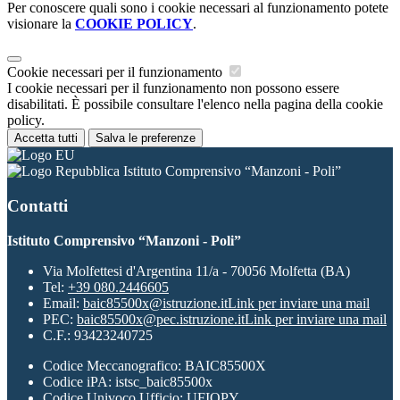
Per conoscere quali sono i cookie necessari al funzionamento potete
visionare la
COOKIE POLICY
.
Cookie necessari per il funzionamento
I cookie necessari per il funzionamento non possono essere
disabilitati. È possibile consultare l'elenco nella pagina della cookie
policy.
Accetta tutti
Salva le preferenze
Istituto Comprensivo “Manzoni - Poli”
Contatti
Istituto Comprensivo “Manzoni - Poli”
Via Molfettesi d'Argentina 11/a - 70056 Molfetta (BA)
Tel:
+39 080.2446605
Email:
baic85500x@istruzione.it
Link per inviare una mail
PEC:
baic85500x@pec.istruzione.it
Link per inviare una mail
C.F.: 93423240725
Codice Meccanografico: BAIC85500X
Codice iPA: istsc_baic85500x
Codice Univoco Ufficio: UFIOPY