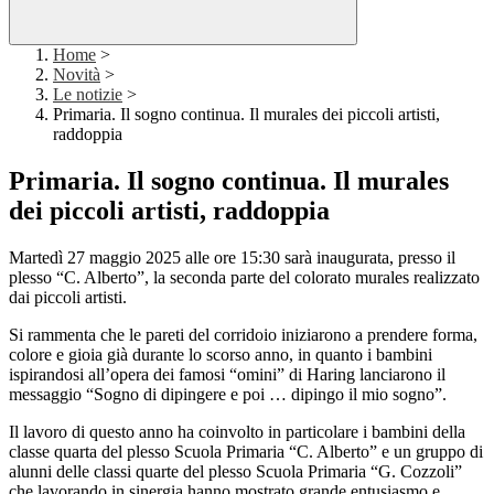
Home
>
Novità
>
Le notizie
>
Primaria. Il sogno continua. Il murales dei piccoli artisti,
raddoppia
Primaria. Il sogno continua. Il murales
dei piccoli artisti, raddoppia
Martedì 27 maggio 2025 alle ore 15:30 sarà inaugurata, presso il
plesso “C. Alberto”, la seconda parte del colorato murales realizzato
dai piccoli artisti.
Si rammenta che le pareti del corridoio iniziarono a prendere forma,
colore e gioia già durante lo scorso anno, in quanto i bambini
ispirandosi all’opera dei famosi “omini” di Haring lanciarono il
messaggio “Sogno di dipingere e poi … dipingo il mio sogno”.
Il lavoro di questo anno ha coinvolto in particolare i bambini della
classe quarta del plesso Scuola Primaria “C. Alberto” e un gruppo di
alunni delle classi quarte del plesso Scuola Primaria “G. Cozzoli”
che lavorando in sinergia hanno mostrato grande entusiasmo e