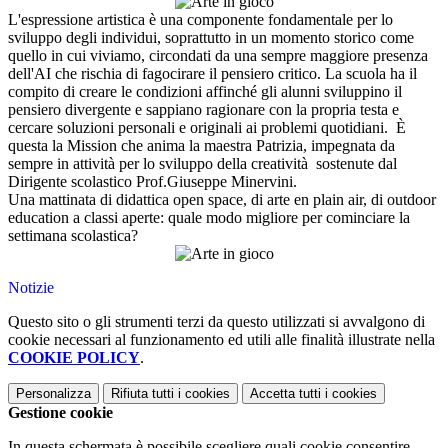
L'espressione artistica è una componente fondamentale per lo
sviluppo degli individui, soprattutto in un momento storico come
quello in cui viviamo, circondati da una sempre maggiore presenza
dell'AI che rischia di fagocirare il pensiero critico. La scuola ha il
compito di creare le condizioni affinché gli alunni sviluppino il
pensiero divergente e sappiano ragionare con la propria testa e
cercare soluzioni personali e originali ai problemi quotidiani. È
questa la Mission che anima la maestra Patrizia, impegnata da
sempre in attività per lo sviluppo della creatività sostenute dal
Dirigente scolastico Prof.Giuseppe Minervini.
Una mattinata di didattica open space, di arte en plain air, di outdoor
education a classi aperte: quale modo migliore per cominciare la
settimana scolastica?
Notizie
Questo sito o gli strumenti terzi da questo utilizzati si avvalgono di
cookie necessari al funzionamento ed utili alle finalità illustrate nella
COOKIE POLICY
.
Personalizza
Rifiuta tutti
i cookies
Accetta tutti
i cookies
Gestione cookie
In questa schermata è possibile scegliere quali cookie consentire.