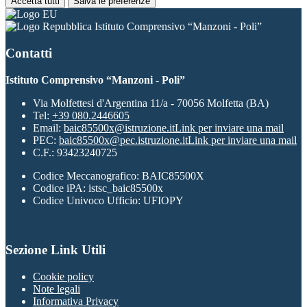
Accetta tutti
Salva le preferenze
Istituto Comprensivo “Manzoni - Poli”
Contatti
Istituto Comprensivo “Manzoni - Poli”
Via Molfettesi d'Argentina 11/a - 70056 Molfetta (BA)
Tel:
+39 080.2446605
Email:
baic85500x@istruzione.it
Link per inviare una mail
PEC:
baic85500x@pec.istruzione.it
Link per inviare una mail
C.F.: 93423240725
Codice Meccanografico: BAIC85500X
Codice iPA: istsc_baic85500x
Codice Univoco Ufficio: UFIOPY
Sezione Link Utili
Cookie policy
Note legali
Informativa Privacy