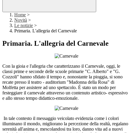
Home
>
Novità
>
Le notizie
>
Primaria. L'allegria del Carnevale
Primaria. L'allegria del Carnevale
Con la gioia e l'allegria che caratterizzano il Carnevale, oggi, le
classi prime e seconde delle scuole primarie "C. Alberto" e "G.
Cozzoli" hanno sfidato il tempo e, nonostante la pioggia, si sono
recate presso il teatro - auditorium "Madonna della Rosa" di
Molfetta per assistere ad uno spettacolo. É stato un modo per
festeggiare il carnevale attraverso un contenuto artistico- espressivo
e allo stesso tempo didattico-emozionale.
In tale contesto il messaggio veicolato evidenzia come i colori
illuminano il mondo, migliorano la percezione della realtà, regalano
serenità all'anima e, mescolandosi tra loro, danno vita ad a nuovi