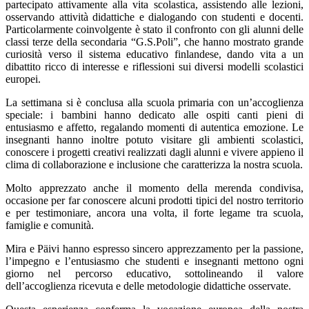
partecipato attivamente alla vita scolastica, assistendo alle lezioni,
osservando attività didattiche e dialogando con studenti e docenti.
Particolarmente coinvolgente è stato il confronto con gli alunni delle
classi terze della secondaria “G.S.Poli”, che hanno mostrato grande
curiosità verso il sistema educativo finlandese, dando vita a un
dibattito ricco di interesse e riflessioni sui diversi modelli scolastici
europei.
La settimana si è conclusa alla scuola primaria con un’accoglienza
speciale: i bambini hanno dedicato alle ospiti canti pieni di
entusiasmo e affetto, regalando momenti di autentica emozione. Le
insegnanti hanno inoltre potuto visitare gli ambienti scolastici,
conoscere i progetti creativi realizzati dagli alunni e vivere appieno il
clima di collaborazione e inclusione che caratterizza la nostra scuola.
Molto apprezzato anche il momento della merenda condivisa,
occasione per far conoscere alcuni prodotti tipici del nostro territorio
e per testimoniare, ancora una volta, il forte legame tra scuola,
famiglie e comunità.
Mira e Päivi hanno espresso sincero apprezzamento per la passione,
l’impegno e l’entusiasmo che studenti e insegnanti mettono ogni
giorno nel percorso educativo, sottolineando il valore
dell’accoglienza ricevuta e delle metodologie didattiche osservate.