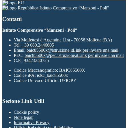
Istituto Comprensivo “Manzoni - Poli”
Contatti
Istituto Comprensivo “Manzoni - Poli”
Via Molfettesi d'Argentina 11/a - 70056 Molfetta (BA)
Tel:
+39 080.2446605
Email:
baic85500x@istruzione.it
Link per inviare una mail
PEC:
baic85500x@pec.istruzione.it
Link per inviare una mail
C.F.: 93423240725
Codice Meccanografico: BAIC85500X
Codice iPA: istsc_baic85500x
Codice Univoco Ufficio: UFIOPY
Sezione Link Utili
Cookie policy
Note legali
Informativa Privacy
Ufficio Relazioni con il Pubblico