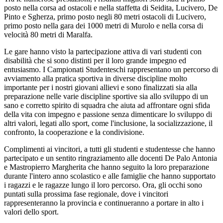
posto nella corsa ad ostacoli e nella staffetta di Seidita, Lucivero, De
Pinto e Sgherza, primo posto negli 80 metri ostacoli di Lucivero,
primo posto nella gara dei 1000 metri di Murolo e nella corsa di
velocità 80 metri di Maralfa.
Le gare hanno visto la partecipazione attiva di vari studenti con
disabilità che si sono distinti per il loro grande impegno ed
entusiasmo. I Campionati Studenteschi rappresentano un percorso di
avviamento alla pratica sportiva in diverse discipline molto
importante per i nostri giovani allievi e sono finalizzati sia alla
preparazione nelle varie discipline sportive sia allo sviluppo di un
sano e corretto spirito di squadra che aiuta ad affrontare ogni sfida
della vita con impegno e passione senza dimenticare lo sviluppo di
altri valori, legati allo sport, come l'inclusione, la socializzazione, il
confronto, la cooperazione e la condivisione.
Complimenti ai vincitori, a tutti gli studenti e studentesse che hanno
partecipato e un sentito ringraziamento alle docenti De Palo Antonia
e Mastropierro Margherita che hanno seguito la loro preparazione
durante l'intero anno scolastico e alle famiglie che hanno supportato
i ragazzi e le ragazze lungo il loro percorso. Ora, gli occhi sono
puntati sulla prossima fase regionale, dove i vincitori
rappresenteranno la provincia e continueranno a portare in alto i
valori dello sport.