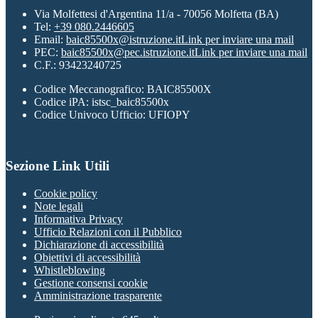
Via Molfettesi d'Argentina 11/a - 70056 Molfetta (BA)
Tel:
+39 080.2446605
Email:
baic85500x@istruzione.it
Link per inviare una mail
PEC:
baic85500x@pec.istruzione.it
Link per inviare una mail
C.F.: 93423240725
Codice Meccanografico: BAIC85500X
Codice iPA: istsc_baic85500x
Codice Univoco Ufficio: UFIOPY
Sezione Link Utili
Cookie policy
Note legali
Informativa Privacy
Ufficio Relazioni con il Pubblico
Dichiarazione di accessibilità
Obiettivi di accessibilità
Whistleblowing
Gestione consensi cookie
Amministrazione trasparente