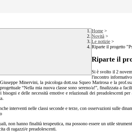
Home
>
Novità
>
Le notizie
>
Riparte il progetto "P
Riparte il pr
Si è svolto il 2 novem
l'incontro informativo
Giuseppe Minervini, la psicologa dott.ssa Squeo Marirosa e la prof.ssa
tà progettuale “Nella mia nuova classe sono sereno/a!”, finalizzata a facil
ei bisogni e delle necessità emotive e relazionali dei preadolescenti per
a.
nche interventi nelle classi seconde e terze, con osservazioni sulle dinam
lo
iduali, non hanno finalità terapeutica, ma possono essere un utile strum
cita di ragazzi/e preadolescenti.