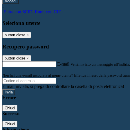
-
Entra con SPID
Entra con CIE
Seleziona utente
button close
×
Recupero password
button close
×
E-mail
Verrà inviato un messaggio all'indirizz
Non hai una e-mail associata al nome utente? Effettua il reset della password tram
E-mail inviata, si prega di controllare la casella di posta elettronica!
Errore
Chiudi
Successo
Chiudi
Informazione