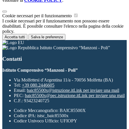
visionare la
COOKIE POLICY
.
Cookie necessari per il funzionamento
I cookie necessari per il funzionamento non possono essere
disabilitati. È possibile consultare l'elenco nella pagina della cookie
policy.
Accetta tutti
Salva le preferenze
Istituto Comprensivo “Manzoni - Poli”
Contatti
Istituto Comprensivo “Manzoni - Poli”
Via Molfettesi d'Argentina 11/a - 70056 Molfetta (BA)
Tel:
+39 080.2446605
Email:
baic85500x@istruzione.it
Link per inviare una mail
PEC:
baic85500x@pec.istruzione.it
Link per inviare una mail
C.F.: 93423240725
Codice Meccanografico: BAIC85500X
Codice iPA: istsc_baic85500x
Codice Univoco Ufficio: UFIOPY