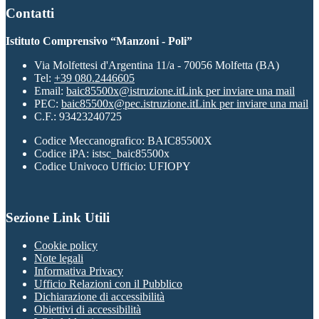
Contatti
Istituto Comprensivo “Manzoni - Poli”
Via Molfettesi d'Argentina 11/a - 70056 Molfetta (BA)
Tel:
+39 080.2446605
Email:
baic85500x@istruzione.it
Link per inviare una mail
PEC:
baic85500x@pec.istruzione.it
Link per inviare una mail
C.F.: 93423240725
Codice Meccanografico: BAIC85500X
Codice iPA: istsc_baic85500x
Codice Univoco Ufficio: UFIOPY
Sezione Link Utili
Cookie policy
Note legali
Informativa Privacy
Ufficio Relazioni con il Pubblico
Dichiarazione di accessibilità
Obiettivi di accessibilità