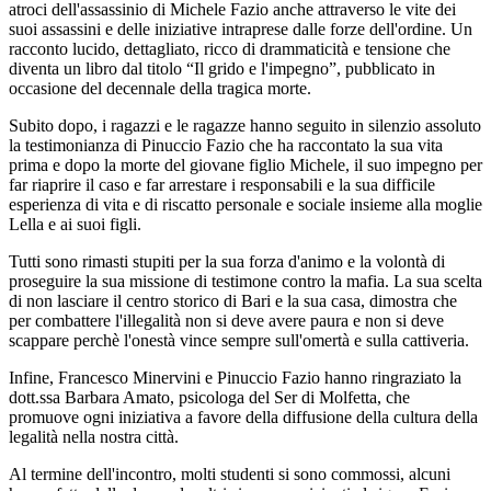
atroci dell'assassinio di Michele Fazio anche attraverso le vite dei
suoi assassini e delle iniziative intraprese dalle forze dell'ordine. Un
racconto lucido, dettagliato, ricco di drammaticità e tensione che
diventa un libro dal titolo “Il grido e l'impegno”, pubblicato in
occasione del decennale della tragica morte.
Subito dopo, i ragazzi e le ragazze hanno seguito in silenzio assoluto
la testimonianza di Pinuccio Fazio che ha raccontato la sua vita
prima e dopo la morte del giovane figlio Michele, il suo impegno per
far riaprire il caso e far arrestare i responsabili e la sua difficile
esperienza di vita e di riscatto personale e sociale insieme alla moglie
Lella e ai suoi figli.
Tutti sono rimasti stupiti per la sua forza d'animo e la volontà di
proseguire la sua missione di testimone contro la mafia. La sua scelta
di non lasciare il centro storico di Bari e la sua casa, dimostra che
per combattere l'illegalità non si deve avere paura e non si deve
scappare perchè l'onestà vince sempre sull'omertà e sulla cattiveria.
Infine, Francesco Minervini e Pinuccio Fazio hanno ringraziato la
dott.ssa Barbara Amato, psicologa del Ser di Molfetta, che
promuove ogni iniziativa a favore della diffusione della cultura della
legalità nella nostra città.
Al termine dell'incontro, molti studenti si sono commossi, alcuni