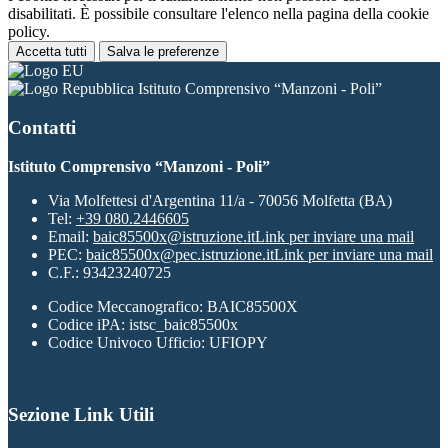
disabilitati. È possibile consultare l'elenco nella pagina della cookie
policy.
Accetta tutti
Salva le preferenze
Istituto Comprensivo “Manzoni - Poli”
Contatti
Istituto Comprensivo “Manzoni - Poli”
Via Molfettesi d'Argentina 11/a - 70056 Molfetta (BA)
Tel:
+39 080.2446605
Email:
baic85500x@istruzione.it
Link per inviare una mail
PEC:
baic85500x@pec.istruzione.it
Link per inviare una mail
C.F.: 93423240725
Codice Meccanografico: BAIC85500X
Codice iPA: istsc_baic85500x
Codice Univoco Ufficio: UFIOPY
Sezione Link Utili