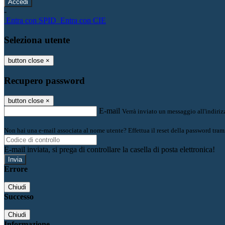
-
Entra con SPID
Entra con CIE
Seleziona utente
button close
×
Recupero password
button close
×
E-mail
Verrà inviato un messaggio all'indirizz
Non hai una e-mail associata al nome utente? Effettua il reset della password tram
E-mail inviata, si prega di controllare la casella di posta elettronica!
Errore
Chiudi
Successo
Chiudi
Informazione