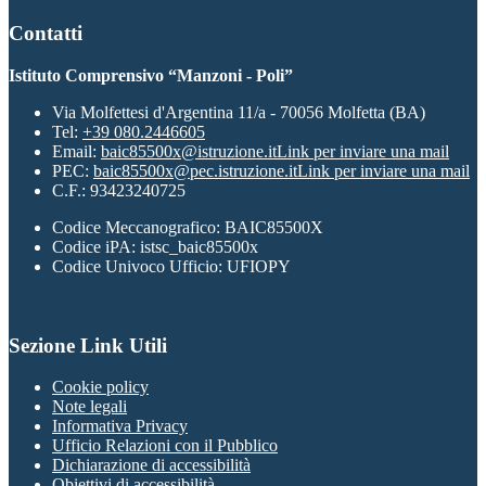
Contatti
Istituto Comprensivo “Manzoni - Poli”
Via Molfettesi d'Argentina 11/a - 70056 Molfetta (BA)
Tel:
+39 080.2446605
Email:
baic85500x@istruzione.it
Link per inviare una mail
PEC:
baic85500x@pec.istruzione.it
Link per inviare una mail
C.F.: 93423240725
Codice Meccanografico: BAIC85500X
Codice iPA: istsc_baic85500x
Codice Univoco Ufficio: UFIOPY
Sezione Link Utili
Cookie policy
Note legali
Informativa Privacy
Ufficio Relazioni con il Pubblico
Dichiarazione di accessibilità
Obiettivi di accessibilità